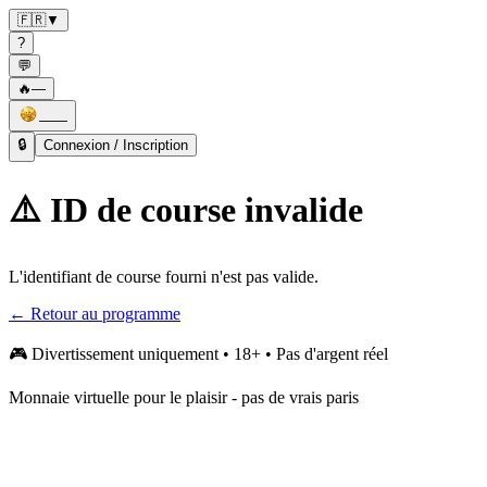
🇫🇷
▼
?
💬
🔥
—
——
🔒
Connexion / Inscription
⚠️ ID de course invalide
L'identifiant de course fourni n'est pas valide.
← Retour au programme
🎮
Divertissement uniquement • 18+ • Pas d'argent réel
Monnaie virtuelle pour le plaisir - pas de vrais paris