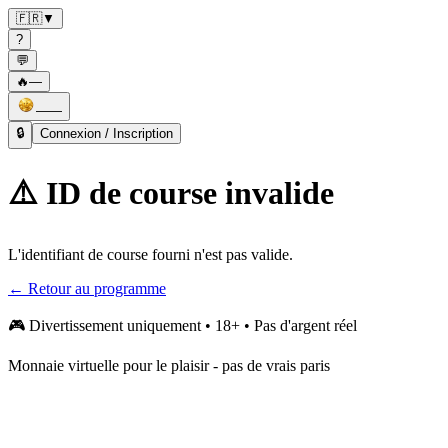
🇫🇷
▼
?
💬
🔥
—
——
🔒
Connexion / Inscription
⚠️ ID de course invalide
L'identifiant de course fourni n'est pas valide.
← Retour au programme
🎮
Divertissement uniquement • 18+ • Pas d'argent réel
Monnaie virtuelle pour le plaisir - pas de vrais paris