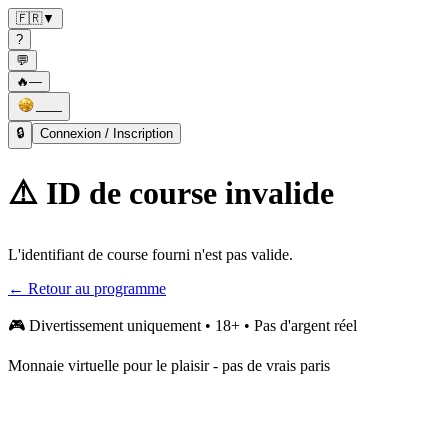
🇫🇷
▼
?
💬
🔥
—
——
🔒
Connexion / Inscription
⚠️ ID de course invalide
L'identifiant de course fourni n'est pas valide.
← Retour au programme
🎮
Divertissement uniquement • 18+ • Pas d'argent réel
Monnaie virtuelle pour le plaisir - pas de vrais paris