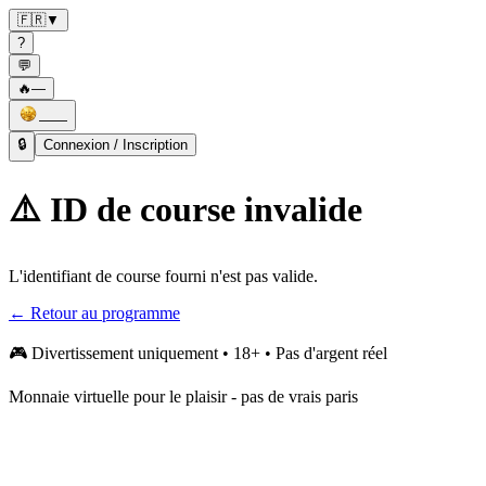
🇫🇷
▼
?
💬
🔥
—
——
🔒
Connexion / Inscription
⚠️ ID de course invalide
L'identifiant de course fourni n'est pas valide.
← Retour au programme
🎮
Divertissement uniquement • 18+ • Pas d'argent réel
Monnaie virtuelle pour le plaisir - pas de vrais paris