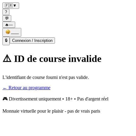
🇫🇷
▼
?
💬
🔥
—
——
🔒
Connexion / Inscription
⚠️ ID de course invalide
L'identifiant de course fourni n'est pas valide.
← Retour au programme
🎮
Divertissement uniquement • 18+ • Pas d'argent réel
Monnaie virtuelle pour le plaisir - pas de vrais paris