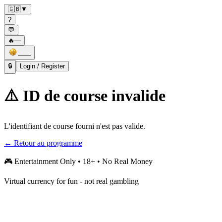
🇬🇧
▼
?
💬
🔥
—
——
🔒
Login / Register
⚠️ ID de course invalide
L'identifiant de course fourni n'est pas valide.
← Retour au programme
🎮
Entertainment Only • 18+ • No Real Money
Virtual currency for fun - not real gambling