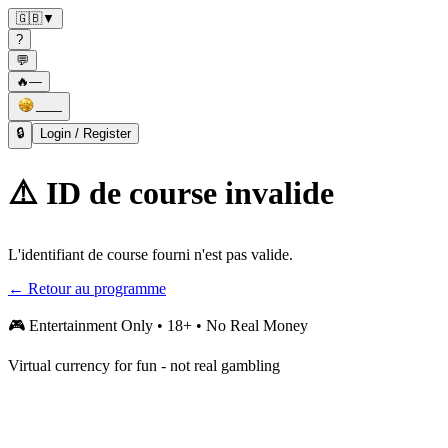
🇬🇧
▼
?
💬
🔥
—
——
🔒
Login / Register
⚠️ ID de course invalide
L'identifiant de course fourni n'est pas valide.
← Retour au programme
🎮
Entertainment Only • 18+ • No Real Money
Virtual currency for fun - not real gambling