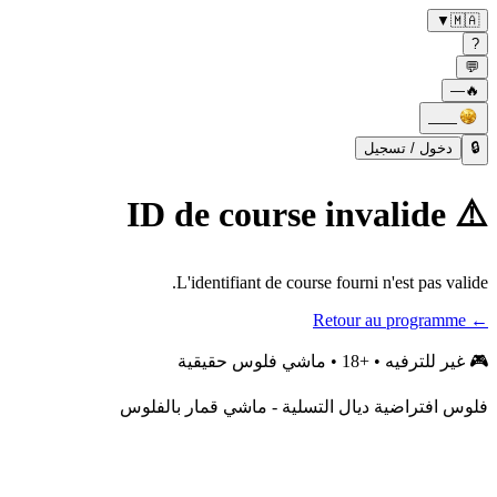
▼
🇲🇦
?
💬
—
🔥
——
دخول / تسجيل
🔒
⚠️ ID de course invalide
L'identifiant de course fourni n'est pas valide.
← Retour au programme
غير للترفيه • +18 • ماشي فلوس حقيقية
🎮
فلوس افتراضية ديال التسلية - ماشي قمار بالفلوس